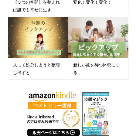
《３つの空間》を整えれ
変化！変化！変化！
ば誰でも幸せに生き...
人って処分しようと整理
新しい彼を待つ体勢にす
し出すと
る