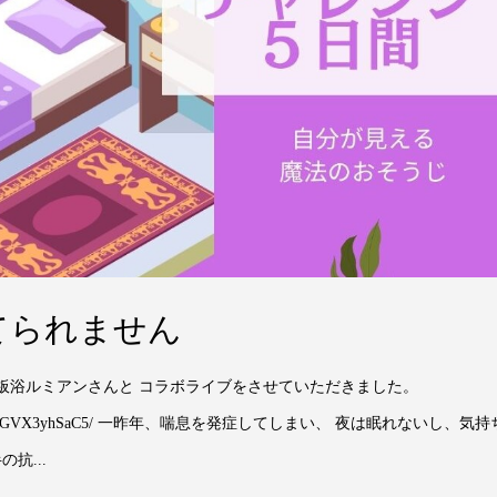
てられません
陶板浴ルミアンさんと コラボライブをさせていただきました。
iyoshi/reel/DGVX3yhSaC5/ 一昨年、喘息を発症してしまい、 夜は眠れないし、気持
抗...