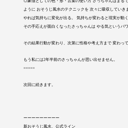
◎象徴としての色・形・言葉の使い方 さっちゃんはまるでス
ように おそうじ風水のテクニックを 次々に吸収していき
やれば気持ちに変化が出る。 気持ちが変わると現実が動
その手応えが面白くなったさっちゃんは やる気というパ
その結果行動が変わり、次第に性格や考え方まで 変わって
もう私には2年半前のさっちゃんが思い出せません。
=====
次回に続きます。
ーーーーーーーーー
新おそうじ風水、公式ライン