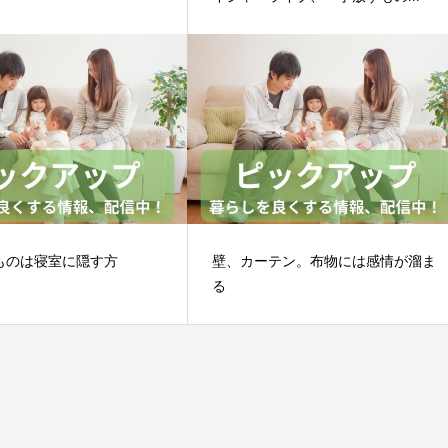
ものは寝室に隠す方
壁、カーテン。布物には感情が溜ま
る