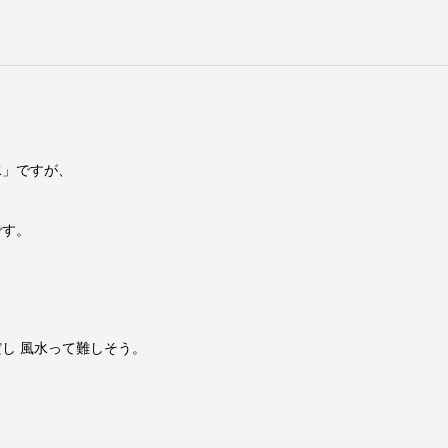
ですが、
゙す。
゙し 風水って難しそう。